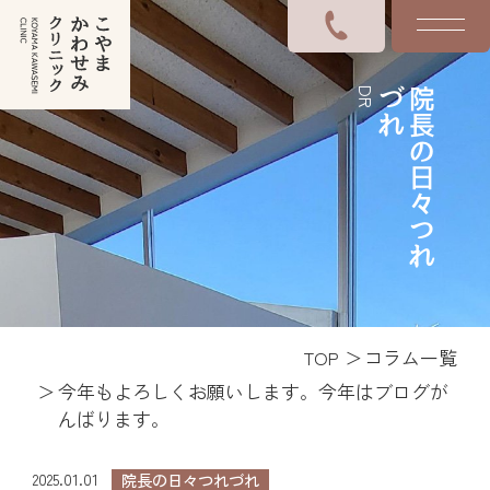
DR
れ
院
長
の
日
々
つ
れ
づ
TOP
コラム一覧
今年もよろしくお願いします。今年はブログが
んばります。
2025.01.01
院長の日々つれづれ