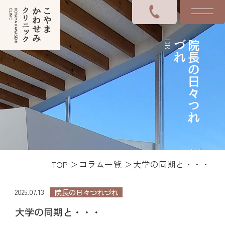
DR
れ
院
長
の
日
々
つ
れ
づ
TOP
コラム一覧
大学の同期と・・・
2025.07.13
院長の日々つれづれ
大学の同期と・・・