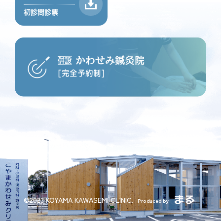
初診問診票
かわせみ鍼灸院
併設
[完全予約制]
©2023 KOYAMA KAWASEMI CLINIC.
Produced by