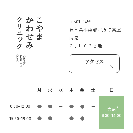
〒501-0459
岐阜県本巣郡北方町高屋
清流
２丁目６３番地
アクセス
月
火
水
木
金
土
日
8:30
-
12:00
急病
8:30
-
14:00
15:30
-
19:00