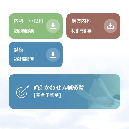
内科・小児科
漢方内科
初診問診票
初診問診票
鍼灸
初診問診票
かわせみ鍼灸院
併設
[完全予約制]