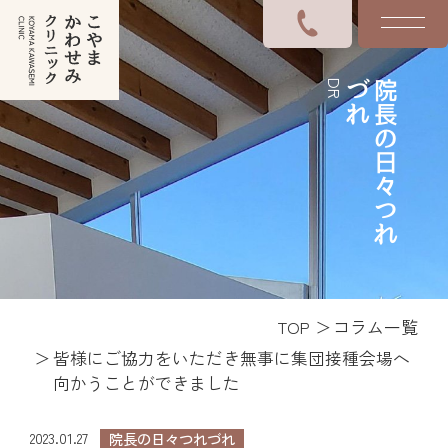
DR
れ
院
長
の
日
々
つ
れ
づ
TOP
コラム一覧
皆様にご協力をいただき無事に集団接種会場へ
向かうことができました
2023.01.27
院長の日々つれづれ