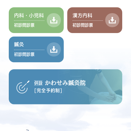
内科・小児科
漢方内科
初診問診票
初診問診票
鍼灸
初診問診票
かわせみ鍼灸院
併設
[完全予約制]